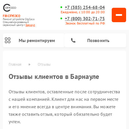
+7 (385) 254-68-04
Ежедневно, с 10:00 до 20:00
FIX-CITYCOCO
+7 (800) 302-71-75
Ремонт устройств CityCoco
Специализированный
Звонок бесплатный по РФ
cервисный центр г.
Барнаул
Мы ремонтируем
Позвонить
Главная
Отзывы
Ремонт электросамокатов CityCoco
Отзывы клиентов в Барнауле
Отзывы клиентов, оставленные после сотрудничества
с нашей компанией. Клиент для нас на первом месте
и его мнение всегда в центре внимания. Вы можете
также оставить отзыв, который обязательно будет
учтен.