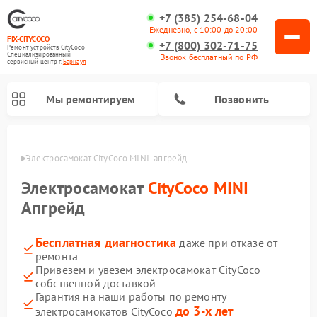
+7 (385) 254-68-04
Ежедневно, с 10:00 до 20:00
FIX-CITYCOCO
+7 (800) 302-71-75
Ремонт устройств CityCoco
Специализированный
Звонок бесплатный по РФ
cервисный центр г.
Барнаул
Мы ремонтируем
Позвонить
науле
Электросамокат CityCoco MINI  апгрейд
Ремонт электросамокатов CityCoco
Электросамокат
CityCoco MINI
Апгрейд
Бесплатная диагностика
даже при отказе от
ремонта
Привезем и увезем электросамокат CityCoco
собственной доставкой
Гарантия на наши работы по ремонту
до 3-х лет
электросамокатов CityCoco